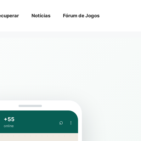
ecuperar
Notícias
Fórum de Jogos
+55
⌕ ⋮
online