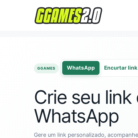
Pular
para
o
conteúdo
WhatsApp
Encurtar link
GGAMES
Crie seu link
WhatsApp
Gere um link personalizado, acompanhe 